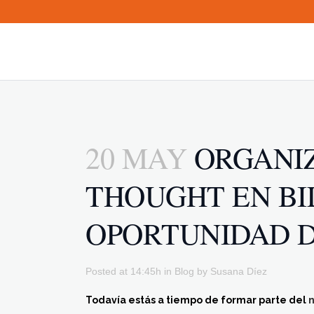
20 MAY
ORGANIZ
THOUGHT EN BIL
OPORTUNIDAD D
Posted at 14:45h
in
Blog
by
Susana Díez
Todavía estás a tiempo de formar parte del