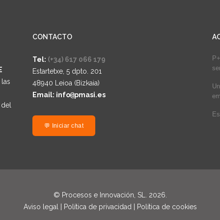
CONTACTO
A
P+
Tel:
(+34) 617 066 179
se
E
Estartetxe, 5 dpto. 201
 las
48940 Leioa (Bizkaia)
Un
Email: info
@
pmasi.es
em
 del
Es
💬 Iniciar chat
© Procesos e Innovación, SL. 2026.
Aviso legal
|
Política de privacidad
|
Política de cookies