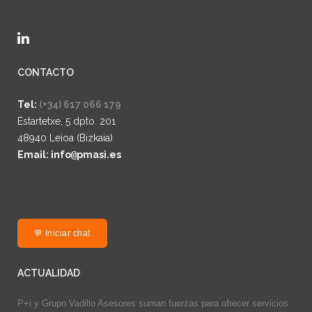
CONTACTO
Tel:
(+34) 617 066 179
Estartetxe, 5 dpto. 201
48940 Leioa (Bizkaia)
Email: info
@
pmasi.es
💬 Iniciar chat
ACTUALIDAD
P+i y Grupo Vadillo Asesores suman fuerzas para ofrecer servicios