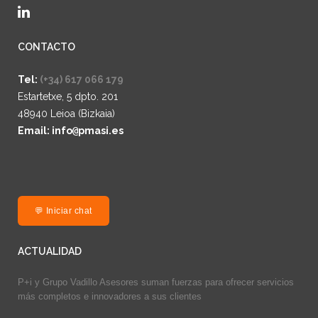
CONTACTO
Tel:
(+34) 617 066 179
Estartetxe, 5 dpto. 201
48940 Leioa (Bizkaia)
Email: info
@
pmasi.es
💬 Iniciar chat
ACTUALIDAD
P+i y Grupo Vadillo Asesores suman fuerzas para ofrecer servicios
más completos e innovadores a sus clientes