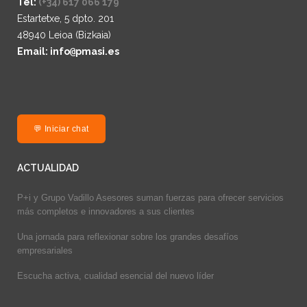
Tel:
(+34) 617 066 179
Estartetxe, 5 dpto. 201
48940 Leioa (Bizkaia)
Email: info
@
pmasi.es
💬 Iniciar chat
ACTUALIDAD
P+i y Grupo Vadillo Asesores suman fuerzas para ofrecer servicios
más completos e innovadores a sus clientes
Una jornada para reflexionar sobre los grandes desafíos
empresariales
Escucha activa, cualidad esencial del nuevo líder